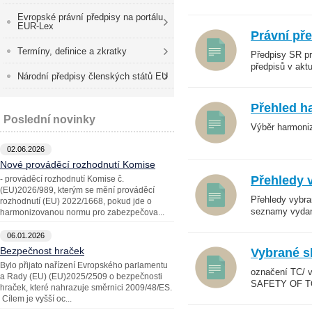
Evropské právní předpisy na portálu
EUR-Lex
Právní př
Termíny, definice a zkratky
Předpisy SR pr
předpisů v akt
Národní předpisy členských států EU
Přehled h
Poslední novinky
Výběr harmoni
02.06.2026
Nové prováděcí rozhodnutí Komise
Přehledy 
- prováděcí rozhodnutí Komise č.
(EU)2026/989, kterým se mění prováděcí
Přehledy vybra
rozhodnutí (EU) 2022/1668, pokud jde o
seznamy vydan
harmonizovanou normu pro zabezpečova...
06.01.2026
Bezpečnost hraček
Vybrané s
Bylo přijato nařízení Evropského parlamentu
označení TC/ 
a Rady (EU) (EU)2025/2509 o bezpečnosti
SAFETY OF T
hraček, které nahrazuje směrnici 2009/48/ES.
Cílem je vyšší oc...