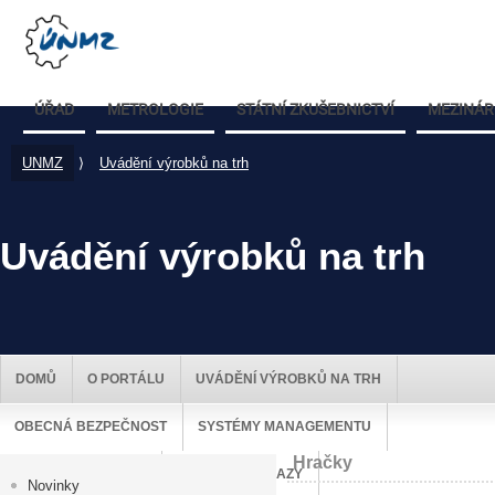
ÚŘAD
METROLOGIE
STÁTNÍ ZKUŠEBNICTVÍ
MEZINÁR
UNMZ
⟩
Uvádění výrobků na trh
Uvádění výrobků na trh
DOMŮ
O PORTÁLU
UVÁDĚNÍ VÝROBKŮ NA TRH
OBECNÁ BEZPEČNOST
SYSTÉMY MANAGEMENTU
Hračky
DOZOR NAD TRHEM
UŽITEČNÉ ODKAZY
Novinky