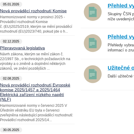
05.01.2026
Přehled vy
Nová prováděcí rozhodnutí Komise
Skupiny ČSN pr
Harmonizované normy v prosinci 2025 -
níže uvedených
Prováděcí rozhodnutí Komise
č. (EU)2025/2519, kterým se mění prováděcí
rozhodnutí (EU)2023/740, pokud jde o h...
Přehled vy
02.12.2025
Přehledy vybra
Připravovaná legislativa
informací o zru
Návrh zákona, kterým se mění zákon č.
22/1997 Sb., o technických požadavcích na
výrobky a o změně a doplnění některých
Užitečné 
zákonů, ve znění pozdějších ...
Další užitečné
02.08.2025
Nová prováděcí rozhodnutí Evropské
komise 2025/1457 a 2025/1464
Elektrická zařízení nízkého napětí
(NLF)
Harmonizované normy v červenci 2025 V
Úředním věstníku EU byla v červenci
zveřejněna následující prováděcí rozhodnutí:
Prováděcí rozhodnutí 2025/14...
30.05.2025