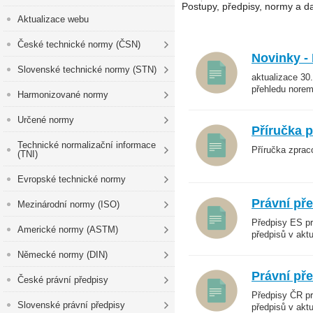
Postupy, předpisy, normy a d
Aktualizace webu
České technické normy (ČSN)
Novinky -
Slovenské technické normy (STN)
aktualizace 30
přehledu norem
Harmonizované normy
Určené normy
Příručka p
Technické normalizační informace
Příručka zprac
(TNI)
Evropské technické normy
Právní př
Mezinárodní normy (ISO)
Předpisy ES pr
Americké normy (ASTM)
předpisů v akt
Německé normy (DIN)
Právní př
České právní předpisy
Předpisy ČR pr
Slovenské právní předpisy
předpisů v akt