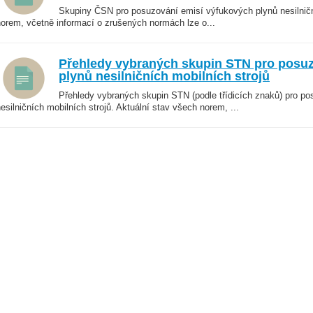
Skupiny ČSN pro posuzování emisí výfukových plynů nesilniční
norem, včetně informací o zrušených normách lze o...
Přehledy vybraných skupin STN pro posuz
plynů nesilničních mobilních strojů
Přehledy vybraných skupin STN (podle třídicích znaků) pro p
esilničních mobilních strojů. Aktuální stav všech norem, ...