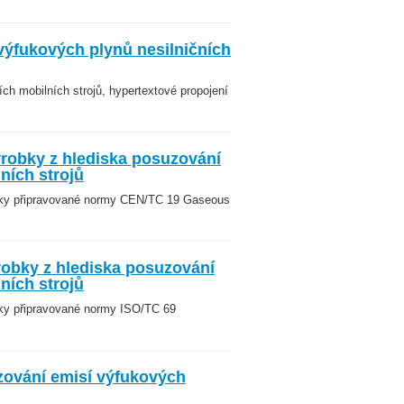
výfukových plynů nesilničních
ch mobilních strojů, hypertextové propojení
robky z hlediska posuzování
ních strojů
sky připravované normy CEN/TC 19 Gaseous
robky z hlediska posuzování
ních strojů
ky připravované normy ISO/TC 69
zování emisí výfukových