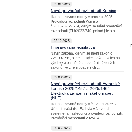
05.01.2026
Nová prováděcí rozhodnutí Komise
Harmonizované normy v prosinci 2025 -
Prováděcí rozhodnutí Komise
č. (EU)2025/2519, kterým se mění prováděcí
rozhodnutí (EU)2023/740, pokud jde o h...
02.12.2025
n
Připravovaná legislativa
Návrh zákona, kterým se mění zákon č.
22/1997 Sb., o technických požadavcích na
výrobky a o změně a doplnění některých
zákonů, ve znění pozdějších ...
02.08.2025
Nová prováděcí rozhodnutí Evropské
komise 2025/1457 a 2025/1464
Elektrická zařízení nízkého napětí
(NLF)
Harmonizované normy v červenci 2025 V
Úředním věstníku EU byla v červenci
zveřejněna následující prováděcí rozhodnutí:
Prováděcí rozhodnutí 2025/14...
30.05.2025