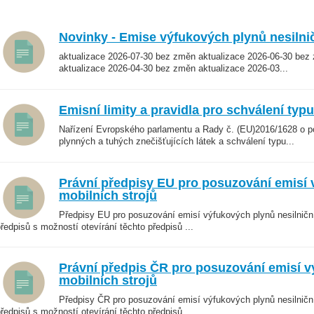
Novinky - Emise výfukových plynů nesilnič
aktualizace 2026-07-30 bez změn aktualizace 2026-06-30 bez
aktualizace 2026-04-30 bez změn aktualizace 2026-03...
Emisní limity a pravidla pro schválení typ
Nařízení Evropského parlamentu a Rady č. (EU)2016/1628 o 
plynných a tuhých znečišťujících látek a schválení typu...
Právní předpisy EU pro posuzování emisí 
mobilních strojů
Předpisy EU pro posuzování emisí výfukových plynů nesilniční
ředpisů s možností otevírání těchto předpisů ...
Právní předpis ČR pro posuzování emisí v
mobilních strojů
Předpisy ČR pro posuzování emisí výfukových plynů nesilniční
ředpisů s možností otevírání těchto předpisů ...