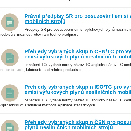
Právní předpisy SR pro posuzování emisí 
mobilních strojů
Předpisy SR pro posuzování emisí výfukových plynů nesilniční
ředpisů s možností otevírání těchto předpisů ...
Přehledy vybraných skupin CEN/TC pro vý
emisí výfukových plynů nesilničních mobil
označení TC/ vydané normy název TC anglicky název TC če
nd liquid fuels, lubricants and related products o...
Přehledy vybraných skupin ISO/TC pro vý
emisí výfukových plynů nesilničních mobil
označení TC/ vydané normy název TC anglicky název TC čes
pplications of statistical methods Aplikace statistických ...
Přehledy vybraných skupin ČSN pro posu
plynů nesilničních mobilních strojů