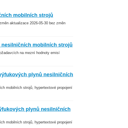
ních mobilních strojů
 změn aktualizace 2026-05-30 bez změn
u nesilničních mobilních strojů
požadavcích na mezní hodnoty emisí
výfukových plynů nesilničních
ch mobilních strojů, hypertextové propojení
ýfukových plynů nesilničních
ch mobilních strojů, hypertextové propojení