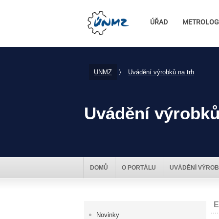
ÚŘAD
METROLOG
UNMZ
⟩
Uvádění výrobků na trh
Uvádění výrobků
DOMŮ
O PORTÁLU
UVÁDĚNÍ VÝROB
E
Novinky