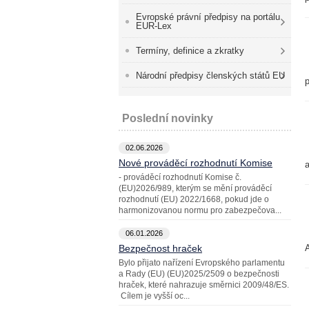
Evropské právní předpisy na portálu
EUR-Lex
Termíny, definice a zkratky
Národní předpisy členských států EU
p
Poslední novinky
02.06.2026
Nové prováděcí rozhodnutí Komise
a
- prováděcí rozhodnutí Komise č.
(EU)2026/989, kterým se mění prováděcí
rozhodnutí (EU) 2022/1668, pokud jde o
harmonizovanou normu pro zabezpečova...
06.01.2026
Bezpečnost hraček
A
Bylo přijato nařízení Evropského parlamentu
a Rady (EU) (EU)2025/2509 o bezpečnosti
hraček, které nahrazuje směrnici 2009/48/ES.
Cílem je vyšší oc...