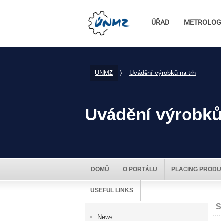
ÚŘAD
METROLOG
UNMZ
⟩
Uvádění výrobků na trh
Uvádění výrobků
DOMŮ
O PORTÁLU
PLACING PRODU
USEFUL LINKS
S
News