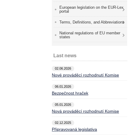
European legislation on the EUR-Lex
portal
Terms, Definitions, and Abbreviations
National regulations of EU member
states
Last news
02.06.2026
Nové prováděcí rozhodnutí Komise
06.01.2026
Bezpečnost hraček
05.01.2026
Nová prováděcí rozhodnutí Komise
02.12.2025
Připravovaná legislativa