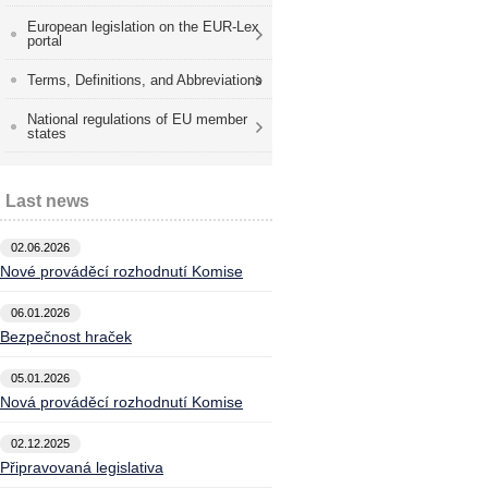
European legislation on the EUR-Lex
portal
Terms, Definitions, and Abbreviations
National regulations of EU member
states
Last news
02.06.2026
Nové prováděcí rozhodnutí Komise
06.01.2026
Bezpečnost hraček
05.01.2026
Nová prováděcí rozhodnutí Komise
02.12.2025
Připravovaná legislativa