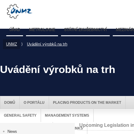
ÚŘAD
METROLOGIE
STÁTNÍ ZKUŠEBNICTVÍ
MEZINÁR
UNMZ
⟩
Uvádění výrobků na trh
Uvádění výrobků na trh
DOMŮ
O PORTÁLU
PLACING PRODUCTS ON THE MARKET
GENERAL SAFETY
MANAGEMENT SYSTEMS
Upcoming Legislation in
MARKET SURVEILLANCE
USEFUL LINKS
News