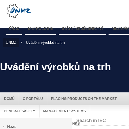
ÚŘAD
METROLOGIE
STÁTNÍ ZKUŠEBNICTVÍ
MEZINÁR
UNMZ
⟩
Uvádění výrobků na trh
Uvádění výrobků na trh
DOMŮ
O PORTÁLU
PLACING PRODUCTS ON THE MARKET
GENERAL SAFETY
MANAGEMENT SYSTEMS
Search in IEC
MARKET SURVEILLANCE
USEFUL LINKS
News