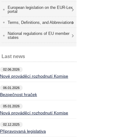
European legislation on the EUR-Lex
portal
Terms, Definitions, and Abbreviations
National regulations of EU member
states
Last news
02.06.2026
Nové prováděcí rozhodnutí Komise
06.01.2026
Bezpečnost hraček
05.01.2026
Nová prováděcí rozhodnutí Komise
02.12.2025
Připravovaná legislativa