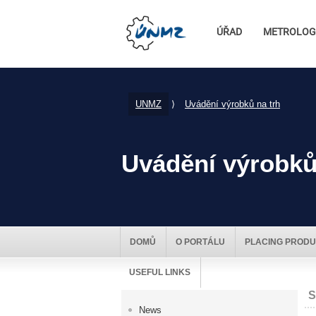
ÚŘAD
METROLOG
UNMZ
⟩
Uvádění výrobků na trh
Uvádění výrobků
DOMŮ
O PORTÁLU
PLACING PRODU
USEFUL LINKS
S
News