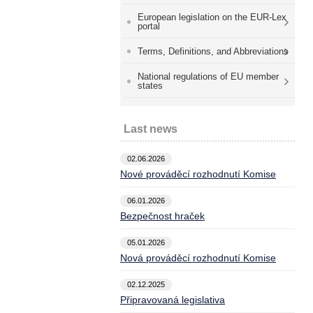
European legislation on the EUR-Lex
portal
Terms, Definitions, and Abbreviations
National regulations of EU member
states
Last news
02.06.2026
Nové prováděcí rozhodnutí Komise
06.01.2026
Bezpečnost hraček
05.01.2026
Nová prováděcí rozhodnutí Komise
02.12.2025
Připravovaná legislativa