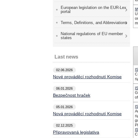
f
European legislation on the EUR-Lex
I
portal
U
o
Terms, Definitions, and Abbreviations
m
National regulations of EU member
states
Last news
I
02.06.2026
C
Nové prováděcí rozhodnutí Komise
s
I
06.01.2026
G
Bezpečnost hraček
o
I
05.01.2026
A
Nová prováděcí rozhodnutí Komise
s
g
P
02.12.2025
I
Připravovaná legislativa
C