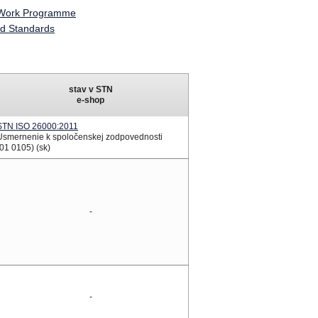
 Work Programme
ed Standards
stav v STN
e-shop
STN ISO 26000:2011
Usmernenie k spoločenskej zodpovednosti
(01 0105) (sk)
-
-