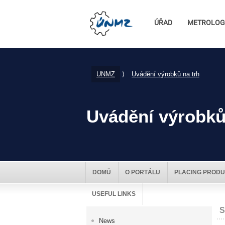
ÚŘAD
METROLOG
UNMZ
⟩
Uvádění výrobků na trh
Uvádění výrobků
DOMŮ
O PORTÁLU
PLACING PRODU
USEFUL LINKS
S
News