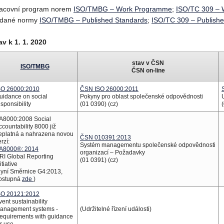
acovní program norem
ISO/TMBG – Work Programme
;
ISO/TC 309 –
dané normy
ISO/TMBG – Published Standards
;
ISO/TC 309 – Publish
av k 1. 1. 2020
stav v ČSN
ISO/TMBG
ČSN on-line
SO 26000:2010
ČSN ISO 26000:2011
uidance on social
Pokyny pro oblast společenské odpovědnosti
esponsibility
(01 0390) (cz)
A8000:2008 Social
ccountability 8000 již
eplatná a nahrazena novou
ČSN 010391:2013
rzí:
Systém managementu společenské odpovědnosti
A8000®: 2014
organizací – Požadavky
RI Global Reporting
(01 0391) (cz)
itiative
nyní Směrnice G4:2013,
ostupná
zde
)
SO 20121:2012
vent sustainability
anagement systems -
(Udržitelné řízení události)
equirements with guidance