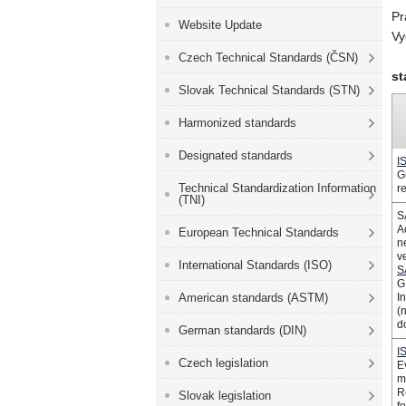
Pr
Website Update
Vy
Czech Technical Standards (ČSN)
st
Slovak Technical Standards (STN)
Harmonized standards
Designated standards
I
G
Technical Standardization Information
r
(TNI)
S
A
European Technical Standards
n
ve
International Standards (ISO)
S
G
American standards (ASTM)
In
(
d
German standards (DIN)
I
Czech legislation
E
m
R
Slovak legislation