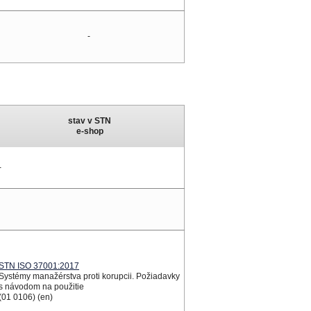
-
stav
v STN
e-shop
-
STN ISO 37001:2017
Systémy manažérstva proti korupcii. Požiadavky
s návodom na použitie
(01 0106) (en)