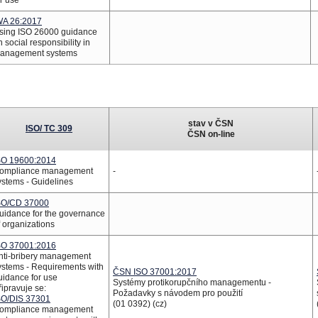
or use
WA 26:2017
sing ISO 26000 guidance
n social responsibility in
anagement systems
stav
v ČSN
ISO/ TC 309
ČSN on-line
SO 19600:2014
ompliance management
-
ystems - Guidelines
SO/CD 37000
uidance for the governance
f organizations
SO 37001:2016
nti-bribery management
ystems - Requirements with
ČSN ISO 37001:2017
uidance for use
Systémy protikorupčního managementu -
řipravuje se:
Požadavky s návodem pro použití
SO/DIS 37301
(01 0392) (cz)
ompliance management