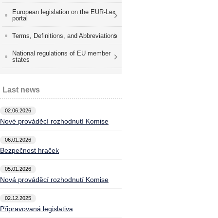
European legislation on the EUR-Lex
portal
Terms, Definitions, and Abbreviations
National regulations of EU member
states
Last news
02.06.2026
Nové prováděcí rozhodnutí Komise
06.01.2026
Bezpečnost hraček
05.01.2026
Nová prováděcí rozhodnutí Komise
02.12.2025
Připravovaná legislativa