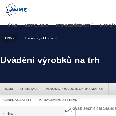
ÚŘAD
METROLOGIE
STÁTNÍ ZKUŠEBNICTVÍ
MEZINÁR
UNMZ
⟩
Uvádění výrobků na trh
Uvádění výrobků na trh
DOMŮ
O PORTÁLU
PLACING PRODUCTS ON THE MARKET
GENERAL SAFETY
MANAGEMENT SYSTEMS
Slovak Technical Stand
MARKET SURVEILLANCE
USEFUL LINKS
News