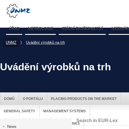
ÚŘAD
METROLOGIE
STÁTNÍ ZKUŠEBNICTVÍ
MEZINÁR
UNMZ
⟩
Uvádění výrobků na trh
Uvádění výrobků na trh
DOMŮ
O PORTÁLU
PLACING PRODUCTS ON THE MARKET
GENERAL SAFETY
MANAGEMENT SYSTEMS
Search in EUR-Lex
MARKET SURVEILLANCE
USEFUL LINKS
News