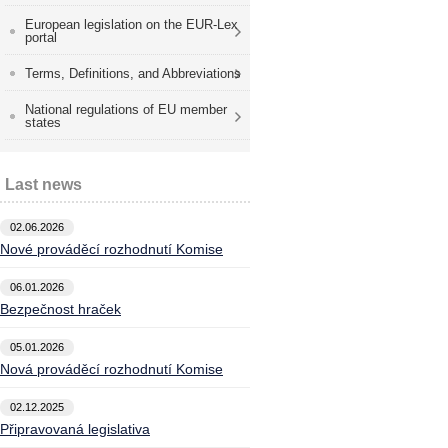
European legislation on the EUR-Lex
portal
Terms, Definitions, and Abbreviations
National regulations of EU member
states
Last news
02.06.2026
Nové prováděcí rozhodnutí Komise
06.01.2026
Bezpečnost hraček
05.01.2026
Nová prováděcí rozhodnutí Komise
02.12.2025
Připravovaná legislativa