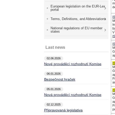
m
European legislation on the EUR-Lex
d
portal
I
Terms, Definitions, and Abbreviations
M
I
National regulations of EU member
b
states
V 
I
I
Last news
M
G
a
02.06.2026
I
Nové prováděcí rozhodnutí Komise
M
G
06.01.2026
a
P
Bezpečnost hraček
ar
05.01.2026
I
M
Nová prováděcí rozhodnutí Komise
G
a
02.12.2025
P
p
Připravovaná legislativa