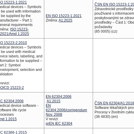
SO 15223-1:2021
ČSN EN ISO 15223-1:2
edical devices – Symbols
Zdravotnické prostředky
o be used with information
používané s informacem
o be supplied by the
EN ISO 15223-1:2021
poskytovanými se zdrav
anufacturer – Part 1:
Změna:
A1:2025
prostředky – Část 1: Ob
eneral requirements
požadavky
měna:
ISO 15223-
(85 0005) (cz)
:2021/Amd 1:2025
SO 15223-2:2010
edical devices – Symbols
o be used with medical
evice labels, labelling, and
nformation to be supplied –
art 2: Symbol
evelopment, selection and
alidation
revizi:
SO/CD 15223-2
EN 62304:2006
EC 62304:2006
A1:2015
ČSN EN 62304/A1:201
edical device software -
EN
Software lékařských pro
oftware life cycle
62304:2006/corrigendum
Procesy v životním cyklu
rocesses
Nov. 2008
(36 4830) (en)
md 1:2015
V revizi:
prEN IEC 62304
EC 62366-1:2015