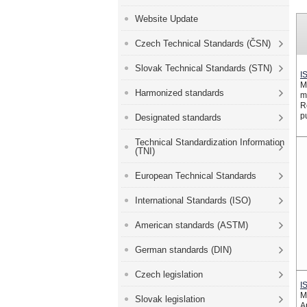
Website Update
Czech Technical Standards (ČSN)
Slovak Technical Standards (STN)
I
M
Harmonized standards
m
R
p
Designated standards
Technical Standardization Information
(TNI)
European Technical Standards
International Standards (ISO)
American standards (ASTM)
German standards (DIN)
Czech legislation
I
M
Slovak legislation
A