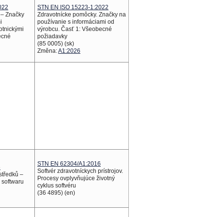
022
STN EN ISO 15223-1:2022
 – Značky
Zdravotnícke pomôcky. Značky na
i
používanie s informáciami od
otnickými
výrobcu. Časť 1: Všeobecné
ecné
požiadavky
(85 0005) (sk)
Změna:
A1:2026
STN EN 62304/A1:2016
6
Softvér zdravotníckych prístrojov.
středků –
Procesy ovplyvňujúce životný
 softwaru
cyklus softvéru
(36 4895) (en)