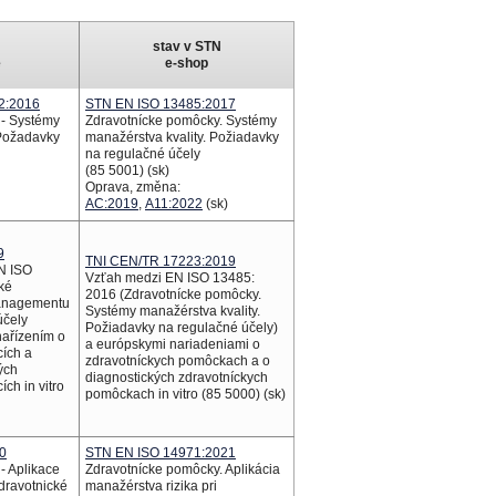
stav v STN
e
e-shop
2:2016
STN EN ISO 13485:2017
 - Systémy
Zdravotnícke pomôcky. Systémy
Požadavky
manažérstva kvality. Požiadavky
na regulačné účely
(85 5001) (sk)
Oprava, změna:
AC:2019
,
A11:2022
(sk)
9
TNI CEN/TR 17223:2019
N ISO
Vzťah
medzi
EN ISO 13485:
ké
2016 (
Zdravotnícke
pomôcky
.
managementu
Systémy
manažérstva
kvality.
účely
Požiadavky
na
regulačné
účely)
nařízením o
a
európskymi
nariadeniami
o
cích a
zdravotníckych
pomôckach
a o
ých
diagnostických
zdravotníckych
ch in vitro
pomôckach
in vitro (85 5000) (
sk)
0
STN EN ISO 14971:2021
- Aplikace
Zdravotnícke pomôcky. Aplikácia
dravotnické
manažérstva rizika pri