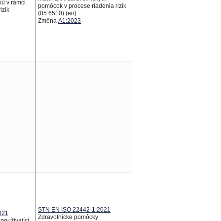
ků v rámci
pomôcok v procese riadenia rizík
izik
(85 6510) (en)
Změna
A1:2023
STN EN ISO 22442-1:2021
021
Zdravotnícke pomôcky
používající