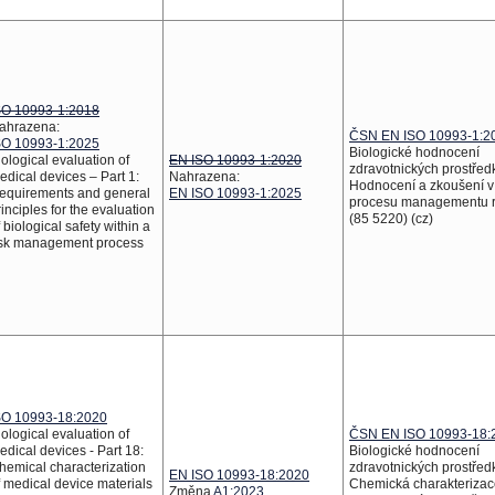
SO 10993-1:2018
ahrazena:
ČSN EN ISO 10993-1:2
SO 10993-1:2025
Biologické hodnocení
iological evaluation of
EN ISO 10993-1:2020
zdravotnických prostředk
edical devices – Part 1:
Nahrazena:
Hodnocení a zkoušení v
equirements and general
EN ISO 10993-1:2025
procesu managementu r
rinciples for the evaluation
(85 5220) (cz)
f biological safety within a
isk management process
SO 10993-18:2020
iological evaluation of
ČSN EN ISO 10993-18:
edical devices - Part 18:
Biologické hodnocení
hemical characterization
zdravotnických prostředk
EN ISO 10993-18:2020
f medical device materials
Chemická charakterizac
Změna
A1:2023