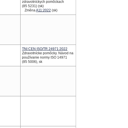
zdravotníckych pomôckach
(85 5231) (sk)
Změna
A11:2022
(sk)
TNI CEN ISO/TR 24971:2022
Zdravotnícke pomôcky. Návod na
používanie normy ISO 14971
(85 5006), sk