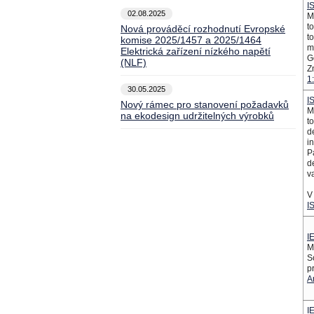
I
02.08.2025
M
t
Nová prováděcí rozhodnutí Evropské
t
komise 2025/1457 a 2025/1464
m
Elektrická zařízení nízkého napětí
G
(NLF)
Z
1
30.05.2025
I
Nový rámec pro stanovení požadavků
M
na ekodesign udržitelných výrobků
t
d
i
P
d
v
V 
I
I
M
S
p
A
I