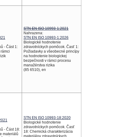
STN EN ISO 10993-1:2021
Nahrazena:
021
STN EN ISO 10993-1:2026
Biologické hodnotenie
ů - Část 1:
zdravotníckych pomôcok. Časť 1:
 rámci
Požiadavky a všeobecné princípy
izik
na hodnotenie biologickej
bezpečnosti v rámci procesu
manažérstva rizika
(85 6510), en
STN EN ISO 10993-18:2020
2021
Biologické hodnotenie
zdravotníckych pomôcok. Časť
ů - Část 18:
18: Chemická charakterizácia
e materiálů
materiálov zdravotníckych