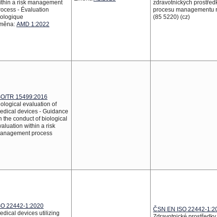
ithin a risk management
zdravotnických prostřed
rocess - Évaluation
procesu managementu r
iologique
(85 5220) (cz)
měna:
AMD 1:2022
SO/TR 15499:2016
iological evaluation of
edical devices - Guidance
n the conduct of biological
valuation within a risk
anagement process
SO 22442-1:2020
ČSN EN ISO 22442-1:2
edical devices utilizing
Zdravotnické prostředky 