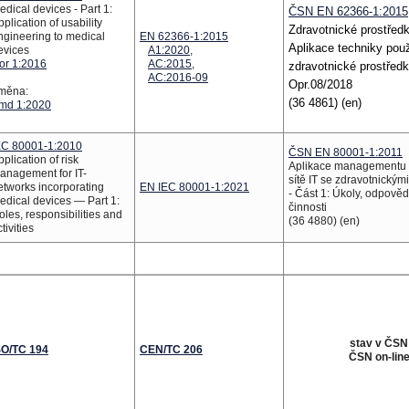
edical devices - Part 1:
ČSN EN 62366-1:2015
pplication of usability
Zdravotnické prostředk
ngineering to medical
EN 62366-1:2015
Aplikace techniky použ
evices
A1:2020
,
or 1:2016
AC:2015
,
zdravotnické prostřed
AC:2016-09
Opr.08/2018
měna:
(36 4861) (en)
md
1:2020
EC 80001-1:2010
ČSN EN 80001-1:2011
pplication of risk
Aplikace managementu r
anagement for IT-
sítě IT se zdravotnickým
etworks incorporating
EN IEC 80001-1:2021
- Část 1: Úkoly, odpověd
edical devices — Part 1:
činnosti
oles, responsibilities and
(36 4880) (en)
tivities
stav v ČSN
SO/TC 194
CEN/TC 206
ČSN on-lin