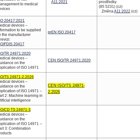
A11:2021
prostředky
anagement to medical
(85 5231) (cz)
evices
Změna
A11:2022
(cz)
SO 20417:2021
edical devices –
nformation to be supplied
prEN ISO 20417
y the manufacturer
revizi:
SO/FDIS 20417
SO/TR 24971:2020
edical devices –
CEN ISO/TR 24971:2020
uidance on the
pplication of ISO 14971
SO/TS 24971-2:2026
edical devices –
CEN ISO/TS 24971-
uidance on the
pplication of ISO 14971 –
2:2026
art 2: Machine learning in
tificial intelligence
SO/CD TS 24971-3
edical devices –
uidance on the
pplication of ISO 14971 –
art 3: Combination
roducts