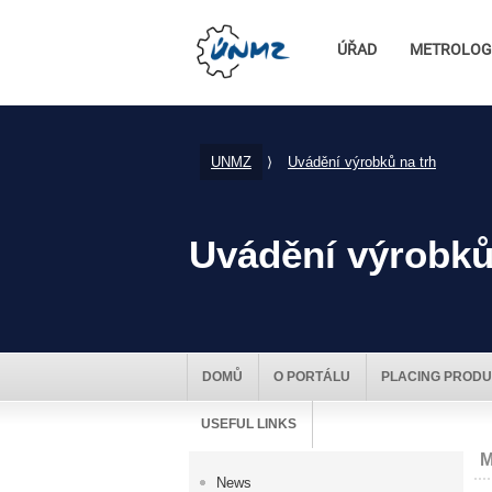
ÚŘAD
METROLOG
UNMZ
⟩
Uvádění výrobků na trh
Uvádění výrobků
DOMŮ
O PORTÁLU
PLACING PRODU
USEFUL LINKS
M
News