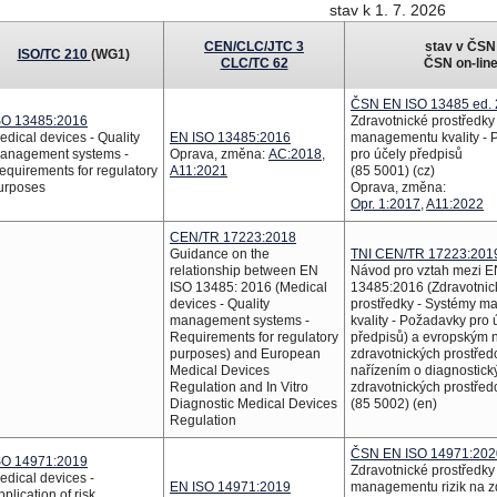
stav k 1. 7. 2026
CEN/CLC/JTC 3
stav v ČSN
ISO/TC 210
(WG1)
CLC/TC 62
ČSN on-lin
ČSN EN ISO 13485 ed. 
SO 13485:2016
Zdravotnické prostředky
edical devices - Quality
EN ISO 13485:2016
managementu kvality - 
anagement systems -
Oprava, změna:
AC:2018
,
pro účely předpisů
equirements for regulatory
A11:2021
(85 5001) (cz)
urposes
Oprava, změna:
Opr. 1:2017
,
A11:2022
CEN/TR 17223:2018
Guidance on the
TNI CEN/TR 17223:201
relationship between EN
Návod pro vztah mezi E
ISO 13485: 2016 (Medical
13485:2016 (Zdravotnic
devices - Quality
prostředky - Systémy 
management systems -
kvality - Požadavky pro 
Requirements for regulatory
předpisů) a evropským 
purposes) and European
zdravotnických prostřed
Medical Devices
nařízením o diagnostick
Regulation and In Vitro
zdravotnických prostředcí
Diagnostic Medical Devices
(85 5002) (en)
Regulation
ČSN EN ISO 14971:202
SO 14971:2019
Zdravotnické prostředky 
edical devices -
EN ISO 14971:2019
managementu rizik na z
pplication of risk