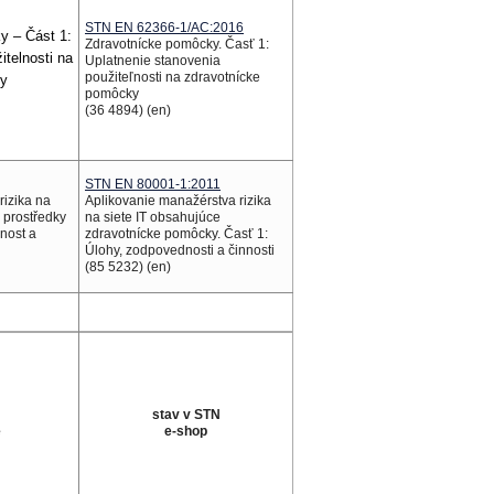
STN EN 62366-1/AC:2016
y – Část 1:
Zdravotnícke pomôcky. Časť 1:
itelnosti na
Uplatnenie stanovenia
použiteľnosti na zdravotnícke
ky
pomôcky
(36 4894) (en)
STN EN 80001-1:2011
izika na
Aplikovanie manažérstva rizika
i prostředky
na siete IT obsahujúce
nost a
zdravotnícke pomôcky. Časť 1:
Úlohy, zodpovednosti a činnosti
(85 5232) (en)
stav v STN
e
e-shop