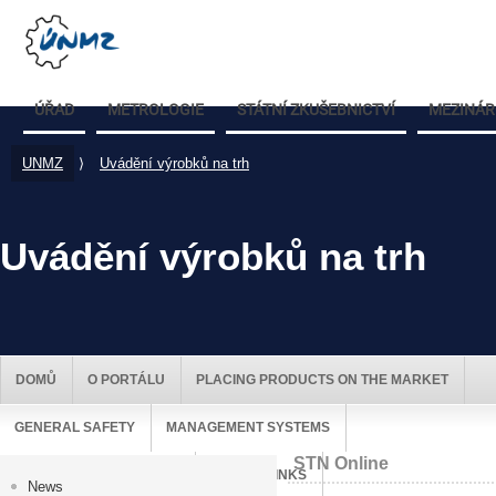
ÚŘAD
METROLOGIE
STÁTNÍ ZKUŠEBNICTVÍ
MEZINÁR
UNMZ
⟩
Uvádění výrobků na trh
Uvádění výrobků na trh
DOMŮ
O PORTÁLU
PLACING PRODUCTS ON THE MARKET
GENERAL SAFETY
MANAGEMENT SYSTEMS
STN Online
MARKET SURVEILLANCE
USEFUL LINKS
News