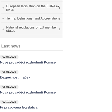
European legislation on the EUR-Lex
portal
Terms, Definitions, and Abbreviations
National regulations of EU member
states
Last news
02.06.2026
Nové prováděcí rozhodnutí Komise
06.01.2026
Bezpečnost hraček
05.01.2026
Nová prováděcí rozhodnutí Komise
02.12.2025
Připravovaná legislativa