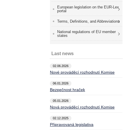
European legislation on the EUR-Lex
portal
Terms, Definitions, and Abbreviations
National regulations of EU member
states
Last news
02.06.2026
Nové prováděcí rozhodnutí Komise
06.01.2026
Bezpečnost hraček
05.01.2026
Nová prováděcí rozhodnutí Komise
02.12.2025
Připravovaná legislativa