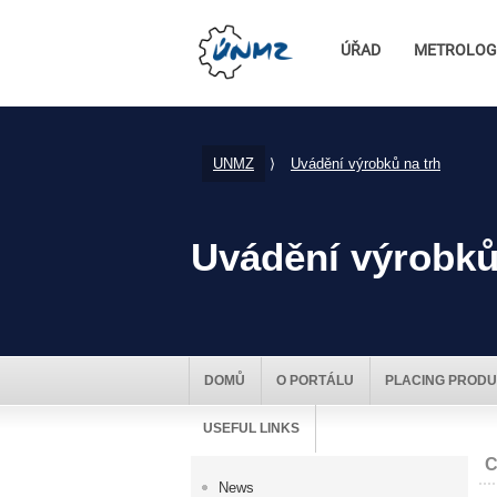
ÚŘAD
METROLOG
UNMZ
⟩
Uvádění výrobků na trh
Uvádění výrobků
DOMŮ
O PORTÁLU
PLACING PRODU
USEFUL LINKS
C
News