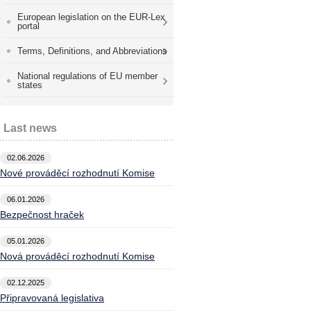
European legislation on the EUR-Lex
portal
Terms, Definitions, and Abbreviations
National regulations of EU member
states
Last news
02.06.2026
Nové prováděcí rozhodnutí Komise
06.01.2026
Bezpečnost hraček
05.01.2026
Nová prováděcí rozhodnutí Komise
02.12.2025
Připravovaná legislativa