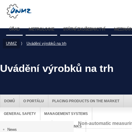
ÚŘAD
METROLOGIE
STÁTNÍ ZKUŠEBNICTVÍ
MEZINÁR
UNMZ
⟩
Uvádění výrobků na trh
Uvádění výrobků na trh
DOMŮ
O PORTÁLU
PLACING PRODUCTS ON THE MARKET
GENERAL SAFETY
MANAGEMENT SYSTEMS
Non-automatic measurin
MARKET SURVEILLANCE
USEFUL LINKS
News