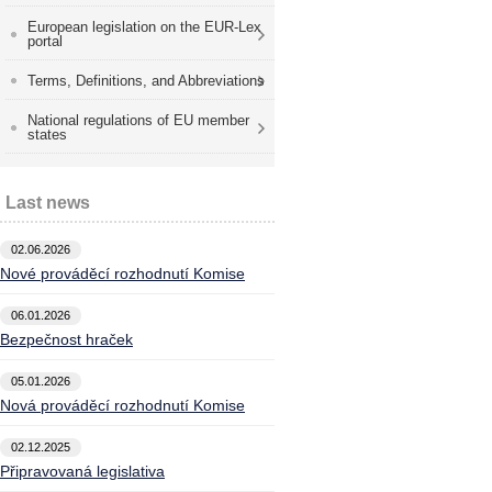
European legislation on the EUR-Lex
portal
Terms, Definitions, and Abbreviations
National regulations of EU member
states
Last news
02.06.2026
Nové prováděcí rozhodnutí Komise
06.01.2026
Bezpečnost hraček
05.01.2026
Nová prováděcí rozhodnutí Komise
02.12.2025
Připravovaná legislativa