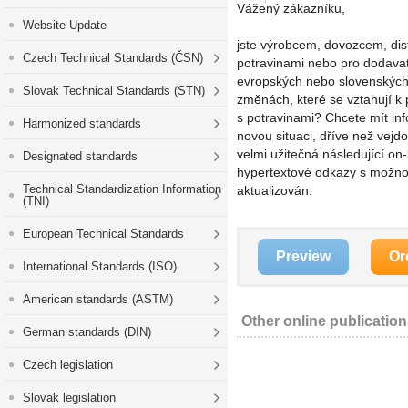
Vážený zákazníku,
Website Update
jste výrobcem, dovozcem, dis
Czech Technical Standards (ČSN)
potravinami nebo pro dodavat
evropských nebo slovenských p
Slovak Technical Standards (STN)
změnách, které se vztahují k
s potravinami? Chcete mít inf
Harmonized standards
novou situaci, dříve než vej
velmi užitečná následující on
Designated standards
hypertextové odkazy s možnos
Technical Standardization Information
aktualizován.
(TNI)
European Technical Standards
Preview
Or
International Standards (ISO)
American standards (ASTM)
Other online publicatio
German standards (DIN)
Czech legislation
Slovak legislation