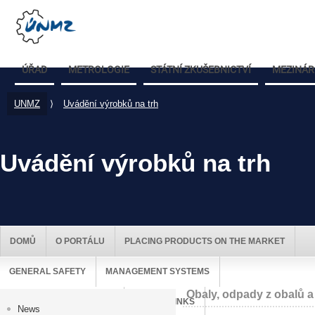
ÚŘAD
METROLOGIE
STÁTNÍ ZKUŠEBNICTVÍ
MEZINÁR
UNMZ
⟩
Uvádění výrobků na trh
Uvádění výrobků na trh
DOMŮ
O PORTÁLU
PLACING PRODUCTS ON THE MARKET
GENERAL SAFETY
MANAGEMENT SYSTEMS
Obaly, odpady z obalů a
MARKET SURVEILLANCE
USEFUL LINKS
News