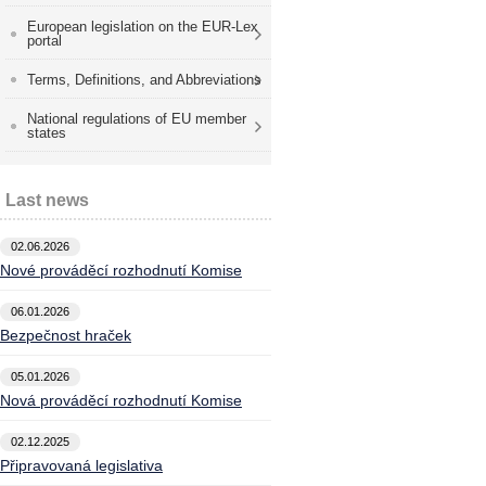
European legislation on the EUR-Lex
portal
Terms, Definitions, and Abbreviations
National regulations of EU member
states
Last news
02.06.2026
Nové prováděcí rozhodnutí Komise
06.01.2026
Bezpečnost hraček
05.01.2026
Nová prováděcí rozhodnutí Komise
02.12.2025
Připravovaná legislativa