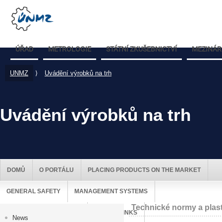
ÚŘAD
METROLOGIE
STÁTNÍ ZKUŠEBNICTVÍ
MEZINÁR
UNMZ
⟩
Uvádění výrobků na trh
Uvádění výrobků na trh
DOMŮ
O PORTÁLU
PLACING PRODUCTS ON THE MARKET
GENERAL SAFETY
MANAGEMENT SYSTEMS
Technické normy a plas
MARKET SURVEILLANCE
USEFUL LINKS
News