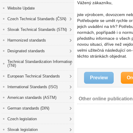
Vážený zákazníku,
Website Update
jste výrobcem, dovozcem nebo
Czech Technical Standards (ČSN)
Potřebujete se umět rychle o
jejich uvádění na trh? Potře
Slovak Technical Standards (STN)
normách, popřípadě i o normá
předstihu informace o všech p
Harmonized standards
novou situaci, dříve než vej
velmi užitečná následující on
Designated standards
těchto stránkách objednat.
Technical Standardization Information
(TNI)
European Technical Standards
Preview
Or
International Standards (ISO)
American standards (ASTM)
Other online publicatio
German standards (DIN)
Czech legislation
Slovak legislation