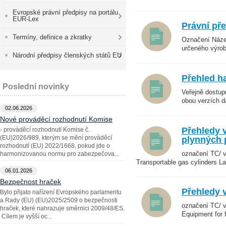
Evropské právní předpisy na portálu
EUR-Lex
Právní př
Termíny, definice a zkratky
Označení Název
určeného výrob
Národní předpisy členských států EU
Přehled h
Poslední novinky
Veřejně dostu
obou verzích da
02.06.2026
Nové prováděcí rozhodnutí Komise
Přehledy 
- prováděcí rozhodnutí Komise č.
(EU)2026/989, kterým se mění prováděcí
plynných 
rozhodnutí (EU) 2022/1668, pokud jde o
označení TC/ 
harmonizovanou normu pro zabezpečova...
Transportable gas cylinders L
06.01.2026
Bezpečnost hraček
Přehledy 
Bylo přijato nařízení Evropského parlamentu
a Rady (EU) (EU)2025/2509 o bezpečnosti
označení TC/ 
hraček, které nahrazuje směrnici 2009/48/ES.
Equipment for fi
Cílem je vyšší oc...