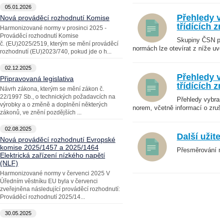
05.01.2026
Přehledy 
Nová prováděcí rozhodnutí Komise
třídících 
Harmonizované normy v prosinci 2025 -
Prováděcí rozhodnutí Komise
Skupiny ČSN pr
č. (EU)2025/2519, kterým se mění prováděcí
normách lze otevírat z níže uv
rozhodnutí (EU)2023/740, pokud jde o h...
02.12.2025
Přehledy 
Připravovaná legislativa
třídících 
Návrh zákona, kterým se mění zákon č.
22/1997 Sb., o technických požadavcích na
Přehledy vybra
výrobky a o změně a doplnění některých
norem, včetně informací o zru
zákonů, ve znění pozdějších ...
02.08.2025
Další uži
Nová prováděcí rozhodnutí Evropské
komise 2025/1457 a 2025/1464
Přesměrování 
Elektrická zařízení nízkého napětí
(NLF)
Harmonizované normy v červenci 2025 V
Úředním věstníku EU byla v červenci
zveřejněna následující prováděcí rozhodnutí:
Prováděcí rozhodnutí 2025/14...
30.05.2025