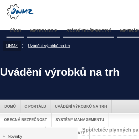
ÚŘAD
METROLOGIE
STÁTNÍ ZKUŠEBNICTVÍ
MEZINÁR
UNMZ
⟩
Uvádění výrobků na trh
Uvádění výrobků na trh
DOMŮ
O PORTÁLU
UVÁDĚNÍ VÝROBKŮ NA TRH
OBECNÁ BEZPEČNOST
SYSTÉMY MANAGEMENTU
Spotřebiče plynných pal
DOZOR NAD TRHEM
UŽITEČNÉ ODKAZY
Novinky