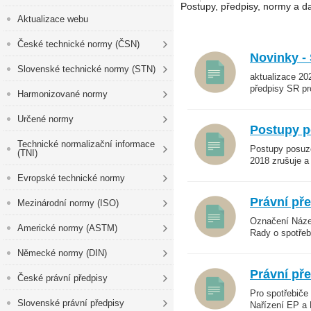
Postupy, předpisy, normy a da
Aktualizace webu
České technické normy (ČSN)
Novinky -
Slovenské technické normy (STN)
aktualizace 20
předpisy SR pro
Harmonizované normy
Určené normy
Postupy p
Technické normalizační informace
Postupy posuzo
(TNI)
2018 zrušuje a
Evropské technické normy
Právní př
Mezinárodní normy (ISO)
Označení Název
Americké normy (ASTM)
Rady o spotřeb
Německé normy (DIN)
Právní př
České právní předpisy
Pro spotřebiče
Slovenské právní předpisy
Nařízení EP a 