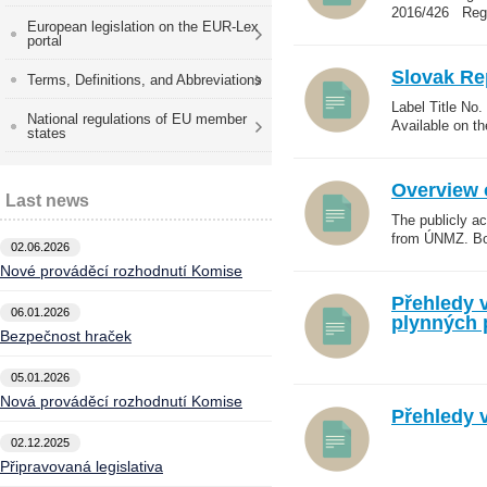
2016/426 Regul
European legislation on the EUR-Lex
portal
Slovak Re
Terms, Definitions, and Abbreviations
Label Title No
National regulations of EU member
Available on t
states
Overview 
Last news
The publicly a
from ÚNMZ. Bot
02.06.2026
Nové prováděcí rozhodnutí Komise
Přehledy 
06.01.2026
plynných 
Bezpečnost hraček
05.01.2026
Nová prováděcí rozhodnutí Komise
Přehledy 
02.12.2025
Připravovaná legislativa