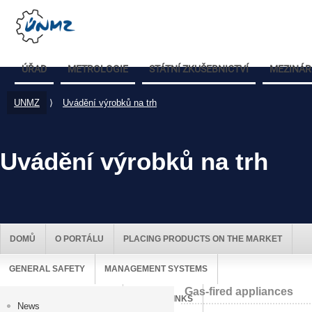
ÚŘAD
METROLOGIE
STÁTNÍ ZKUŠEBNICTVÍ
MEZINÁR
UNMZ
⟩
Uvádění výrobků na trh
Uvádění výrobků na trh
DOMŮ
O PORTÁLU
PLACING PRODUCTS ON THE MARKET
GENERAL SAFETY
MANAGEMENT SYSTEMS
Gas-fired appliances
MARKET SURVEILLANCE
USEFUL LINKS
News