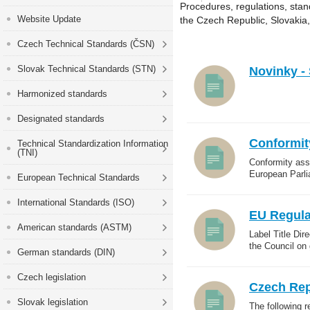
Procedures, regulations, stan
Website Update
the Czech Republic, Slovakia
Czech Technical Standards (ČSN)
Slovak Technical Standards (STN)
Novinky -
Harmonized standards
Designated standards
Conformit
Technical Standardization Information
(TNI)
Conformity ass
European Parli
European Technical Standards
International Standards (ISO)
EU Regula
American standards (ASTM)
Label Title Dir
the Council on 
German standards (DIN)
Czech legislation
Czech Rep
Slovak legislation
The following r