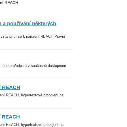
zení REACH
 a používání některých
 vztahující se k nařízení REACH Právní
í tohoto předpisu v současně dostupném
ní REACH
zení REACH, hypertextové propojení na
ní REACH
zení REACH, hypertextové propojení na