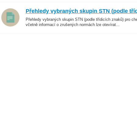
Přehledy vybraných skupin STN (podle tří
Přehledy vybraných skupin STN (podle třídicích znaků) pro ch
včetně informací o zrušených normách lze otevírat...