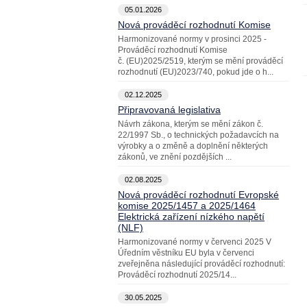
05.01.2026
Nová prováděcí rozhodnutí Komise
Harmonizované normy v prosinci 2025 -
Prováděcí rozhodnutí Komise
č. (EU)2025/2519, kterým se mění prováděcí
rozhodnutí (EU)2023/740, pokud jde o h...
02.12.2025
Připravovaná legislativa
Návrh zákona, kterým se mění zákon č.
22/1997 Sb., o technických požadavcích na
výrobky a o změně a doplnění některých
zákonů, ve znění pozdějších ...
02.08.2025
Nová prováděcí rozhodnutí Evropské
komise 2025/1457 a 2025/1464
Elektrická zařízení nízkého napětí
(NLF)
Harmonizované normy v červenci 2025 V
Úředním věstníku EU byla v červenci
zveřejněna následující prováděcí rozhodnutí:
Prováděcí rozhodnutí 2025/14...
30.05.2025