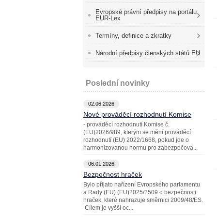
Evropské právní předpisy na portálu
EUR-Lex
Termíny, definice a zkratky
Národní předpisy členských států EU
Poslední novinky
02.06.2026
Nové prováděcí rozhodnutí Komise
- prováděcí rozhodnutí Komise č.
(EU)2026/989, kterým se mění prováděcí
rozhodnutí (EU) 2022/1668, pokud jde o
harmonizovanou normu pro zabezpečova...
06.01.2026
Bezpečnost hraček
Bylo přijato nařízení Evropského parlamentu
a Rady (EU) (EU)2025/2509 o bezpečnosti
hraček, které nahrazuje směrnici 2009/48/ES.
Cílem je vyšší oc...