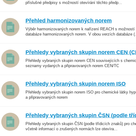
příslušné předpisy s možností otevírání těchto předp...
Přehled harmonizovaných norem
Výběr harmonizovaných norem k nařízení REACH s možností v
databáze harmonizovaných norem. V obou verzích databáze (.
Přehledy vybraných skupin norem CEN (
Přehledy vybraných skupin norem CEN souvisejících s chemic
seznamy vydaných a připravovaných norem CEN/TC
Přehledy vybraných skupin norem ISO
Přehledy vybraných skupin norem ISO pro chemické látky hy
a připravovaných norem
Přehledy vybraných skupin ČSN (podle tří
Přehledy vybraných skupin ČSN (podle třídicích znaků) pro ch
včetně informací o zrušených normách lze otevíra...