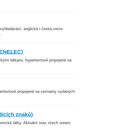
yhledávání, anglická i česká verze
..
CENELEC)
kými látkami, hypertextově propojené na
pertextově propojené na seznamy vydaných
dicích znaků)
emické látky. Aktuální stav všech norem,