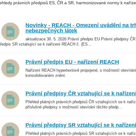
ehledy právních předpisů ES, ČR a SR, harmonizované normy k naří
Novinky - REACH - Omezení uvádění na trh
nebezpečných látek
aktualizace 30. 5. 2026 Právní předpis EU Právní předpisy ČR
předpis SR vztahující se k nařízení REACH č. (ES...
Právní předpis EU - nařízení REACH
Nařízení REACH hypertextově propojené, s možností otevírán
konsolidovaném znění.
Právní předpisy ČR vztahující se k naříze
Přehled platných právních předpisů ČR vztahujících se k naří
příslušné předpisy s možností otevírání těchto předp...
Právní předpisy SR vztahující se k naříze
Přehled platných právních předpisů SR vztahujících se k naří