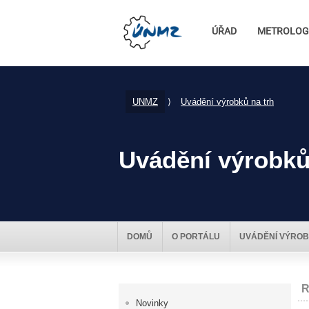
ÚŘAD
METROLOG
UNMZ
⟩
Uvádění výrobků na trh
Uvádění výrobků
DOMŮ
O PORTÁLU
UVÁDĚNÍ VÝROB
R
Novinky